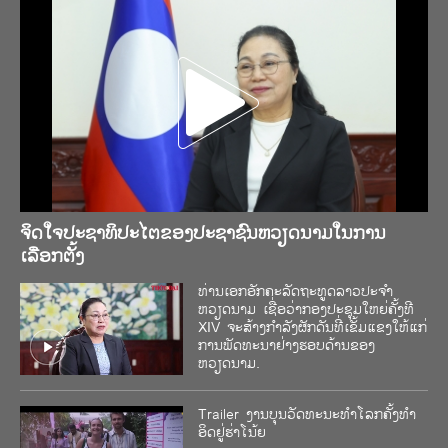
Play
Video
ຈິດໃຈປະຊາທິປະໄຕຂອງປະຊາຊົນຫວຽດນາມໃນການ
ເລືອກຕັ້ງ
ທ່ານເອກອັກຄະລັດຖະທູດລາວປະຈຳ
ຫວຽດນາມ ເຊື່ອວ່າກອງປະຊຸມໃຫຍ່ຄັ້ງທີ
XIV ຈະສ້າງກຳ​ລັງ​ຜັກດັນທີ່ເຂັ້ມແຂງໃຫ້ແກ່
ການພັດທະນາຢ່າງຮອບດ້ານຂອງ
ຫວຽດນາມ.
Trailer ງານ​ບຸນ​ວັດ​ທະ​ນະ​ທຳ​ໂລກ​ຄັ້ງ​ທຳ​
ອິດ​ຢູ່​ຮ່າ​ໂນ້ຍ