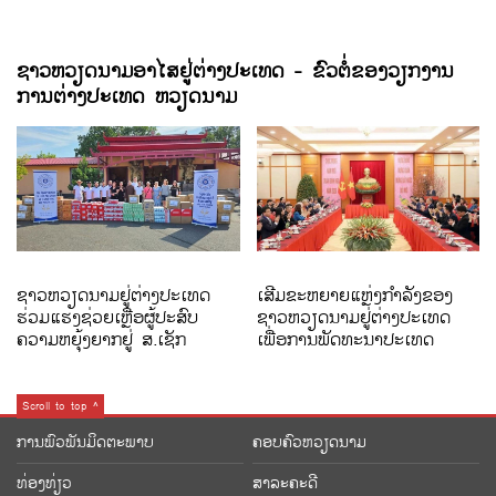
ຊາວຫວຽດນາມອາໄສຢູ່ຕ່າງປະເທດ - ຂົວຕໍ່ຂອງວຽກງານ
ການຕ່າງປະເທດ ຫວຽດນາມ
ຊາວຫວຽດນາມຢູ່ຕ່າງປະເທດ
ເສີມຂະຫຍາຍແຫຼ່ງກຳລັງຂອງ
ຮ່ວມແຮງຊ່ວຍເຫຼືອຜູ້ປະສົບ
ຊາວຫວຽດນາມຢູ່ຕ່າງປະເທດ
ຄວາມຫຍຸ້ງຍາກຢູ່ ສ.ເຊັກ
ເພື່ອການພັດທະນາປະເທດ
Scroll to top ^
ການພົວພັນມິດຕະພາບ
ຄອບຄົວຫວຽດນາມ
ທ່ອງທ່ຽວ
ສາລະຄະດີ