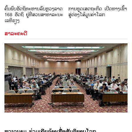
ຄົ້ນພົບອັດຖິທະຫານລົບຫຼວງລາດ
ການທູດເສດຖະກິດ ເປີດທາງເຂົ້າ
168 ອັດຖິ ຢູ່ທີ່ສວນສາທາລະນະ
ສູ່ຕ່ອງໂສ້ມູນຄ່າໂລກ
ເລທິຣຽງ
ສາລະຄະດີ
ຫວຽດນາມ ຮ່ວມເຄີຍຂ້າງເພື່ອສັນຕິພາບໂລກ