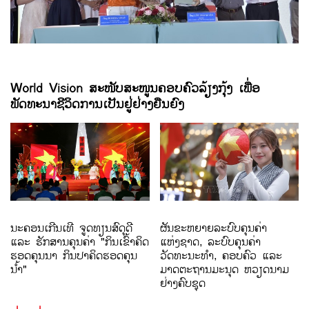
World Vision ສະໜັບສະໜູນຄອບຄົວລ້ຽງກຸ້ງ ເພື່ອ
ພັດທະນາຊີວິດການເປັນຢູ່ຢ່າງຍືນຍົງ
ນະຄອນເກີນເທີ ຈູດທຽນສົດຸດີ
ຜັນຂະຫຍາຍລະບົບຄຸນຄ່າ
ແລະ ຮັກສານຄຸນຄ່າ "ກິນເຂົ້າຄິດ
ແຫ່ງຊາດ, ລະບົບຄຸນຄ່າ
ຮອດຄຸນນາ ກິນປາຄິດຮອດຄຸນ
ວັດທະນະທຳ, ຄອບຄົວ ແລະ
ນ້ຳ"
ມາດຕະຖານມະນຸດ ຫວຽດນາມ
ຢ່າງຄົບຊຸດ