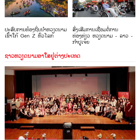
ປະສົບການທ້ອງຖິ່ນນຳຫວຽດນາມ
ສົ່ງເສີມການເຊື່ອມຕໍ່ການ
ເຂົ້າໃກ້ Gen Z ທົ່ວໂລກ
ທ່ອງທ່ຽວ ຫວຽດນາມ - ລາວ -
ກຳປູເຈຍ
ຊາວຫວຽດນາມອາໃສຢູ່ຕ່າງປະເທດ