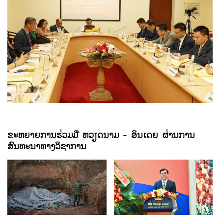
ເຝີເຈ - ລົດຊາດທີ່ເຂັ້ມຂຸ້ນຈາກທຳມະຊາດ
ຂະຫຍາຍການຮ່ວມມື ຫວຽດນາມ - ອິນເດຍ ຜ່ານການ
ສົນທະນາທາງວິຊາການ