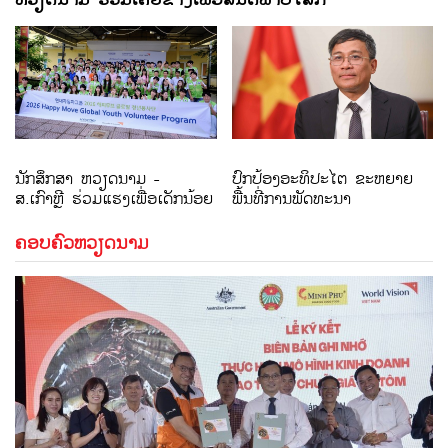
ນັກສຶກສາ ຫວຽດນາມ -
ປົກປ້ອງອະທິປະໄຕ ຂະຫຍາຍ
ສ.ເກົາຫຼີ ຮ່ວມແຮງເພື່ອເດັກນ້ອຍ
ພື້ນທີ່ການພັດທະນາ
ຄອບຄົວຫວຽດນາມ