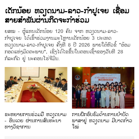
ເດັກນ້ອຍ ຫວຽດນາມ-ລາວ-ກຳປູເຈຍ ເຊື່ອມ
ສາຍສຳພັນຜ່ານກິດຈະກຳຮ່ວມ
ຍສໝ - ຜູ້ແທນເດັກນ້ອຍ 120 ຄົນ ຈາກ ຫວຽດນາມ-ລາວ-
ກຳປູເຈຍ ໄດ້ເຂົ້າຮ່ວມງານມະໂຫຼານເດັກນ້ອຍ 3 ປະເທດ
ຫວຽດນາມ-ລາວ-ກຳປູເຈຍ ຄັ້ງທີ 8 ປີ 2026 ພາຍໃຕ້ຫົວຂໍ້ "ອ້ອມ
ກອດແຫ່ງມິດຕະພາບ", ເຊິ່ງໄດ້ໄຂຂຶ້ນໃນຕອນເຊົ້າຂອງວັນທີ 28
ກໍລະກົດ ຢູ່ ນະຄອນໂຮ່ຈີມິນ.
ຂະຫຍາຍການຮ່ວມມື ຫວຽດນາມ
ການຝຶກອົບຮົມດ້ານການບຳບັດ
- ອິນເດຍ ຜ່ານການສົນທະນາ
ພາສາຢູ່ ຫວຽດນາມ ມີບາດກ້າວ
ທາງວິຊາການ
ໃໝ່