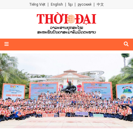
|
|
|
|
Tiếng Việt
English
ខ្មែរ
русский
中文