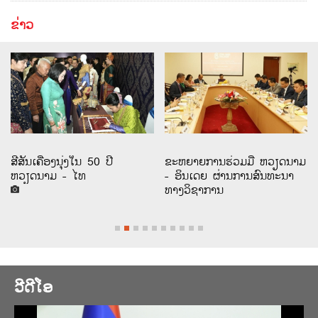
ຂ່າວ
ສີສັນເຄື່ອງນຸ່ງໃນ 50 ປີ
ຂະຫຍາຍການຮ່ວມມື ຫວຽດນາມ
ຫວຽດນາມ - ໄທ
- ອິນເດຍ ຜ່ານການສົນທະນາ
ທາງວິຊາການ
ວີດີໂອ