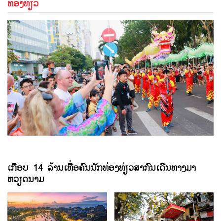
ທ່ອງທ່ຽວ
ເກືອບ 14 ລ້ານເທື່ອຄົນນັກທ່ອງທ່ຽວສາກົນເດີນທາງມາ
ຫວຽດນາມ