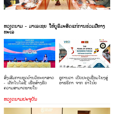
ຢໍ່ຈືນຫອຍ - ເຍື່ອງອາຫານຍາມບຸນເຕັດ
ຫວຽດນາມ - ມາເລເຊຍ ໃຫ້ບູລິມະສິດແກ່ການຮ່ວມມືທາງ
ທະເລ
ຊອກຮູ້ ຮ່າໂນ້ຍ ຜ່ານລົດຊາດຂອງກາເຟ
ບັນກວັນແຂວງ ແທັງຮວາ - ເຍື່ອງອາຫານ
ພື້ນເມືອງທີ່ຍາກຈະລືມໄດ້
ສົ່ງເສີມການທູດດ້ານວິທະຍາສາດ
ອູການດາ ເປີດປະຕູເຊື່ອມໂຍງສູ່
- ເຕັກໂນໂລຊີ ເພື່ອສ້າງຂີດ
ອາຟຣິກາ ຈາກ ຮ່າໂນ້ຍ
ຄວາມສາມາດພາຍໃນ
ເຂົ້າໄກ່ ຍາຈາງ - ຄວາມດຶງດູດມາຈາກ
ຫວຽດນາມປະຈຸບັນ
ສີສັນຮອດລົດຊາດ