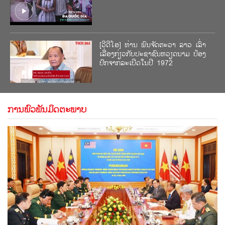
[ວີດີໂອ] ທ່ານ ພົນຈັດຕະວາ ລາວ ເລົ່າ
ເລື່ອງກ່ຽວກັບປະຊາຊົນຫວຽດນາມ ປ້ອງ
ປົກຈາກລະເບີດໃນປີ 1972
[ວີດີໂອ]ທ່ານ ບໍ່ວຽງຄຳ ວົງດາລາ: ຂ້າພະ​
ການພົວພັນມິດຕະພາບ
ເຈົ້າ​ປະ​ທັບ​ໃຈ​ຕໍ່​ການ​ເຕີບ​ໂຕ ​ແລະ ຈິດໃຈ
ຄວາມ​ສາມັກຄີ​ຂອງ​ຫວຽດນາມ
[ວີດີໂອ] ເອກອັກຄະລັດຖະທູດລາວ ປະຈໍາ
ຫວຽດນາມ: 80 ປີແຫ່ງວັນຢັ້ງຢືນຄວາມ
ກ້າຫານ ແລະ ສະຫງ່າລາສີຂອງ
ຫວຽດນາມ